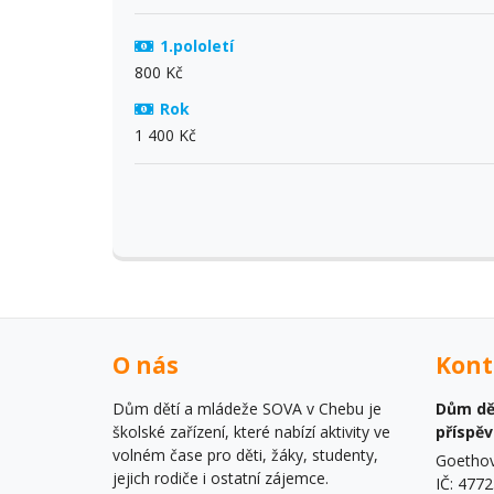
1.pololetí
800 Kč
Rok
1 400 Kč
O nás
Kont
Dům dětí a mládeže SOVA v Chebu je
Dům dě
školské zařízení, které nabízí aktivity ve
příspě
volném čase pro děti, žáky, studenty,
Goethov
jejich rodiče i ostatní zájemce.
IČ: 477