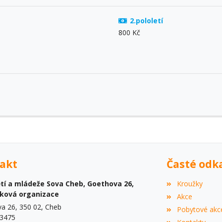
2.pololetí
800 Kč
akt
Časté odk
tí a mládeže Sova Cheb, Goethova 26,
Kroužky
vková organizace
Akce
a 26, 350 02, Cheb
Pobytové akc
23475