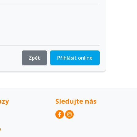
Zpět
Přihlásit online
azy
Sledujte nás
e