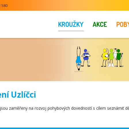
2 580
KROUŽKY
AKCE
POB
ní Uzlíčci
 jsou zaměřeny na rozvoj pohybových dovedností s cílem seznámit dě