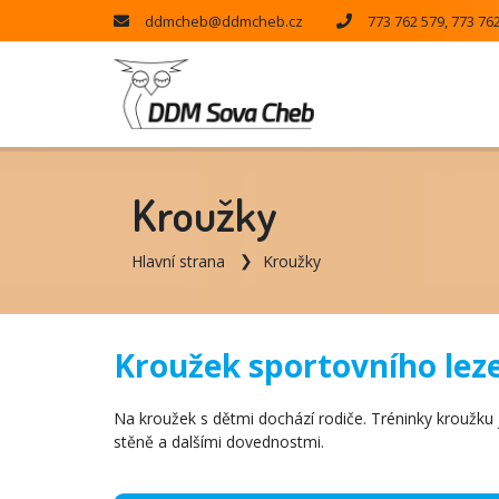
ddmcheb@ddmcheb.cz
773 762 579, 773 76
Kroužky
Hlavní strana
Kroužky
Kroužek sportovního leze
Na kroužek s dětmi dochází rodiče. Tréninky kroužku
stěně a dalšími dovednostmi.