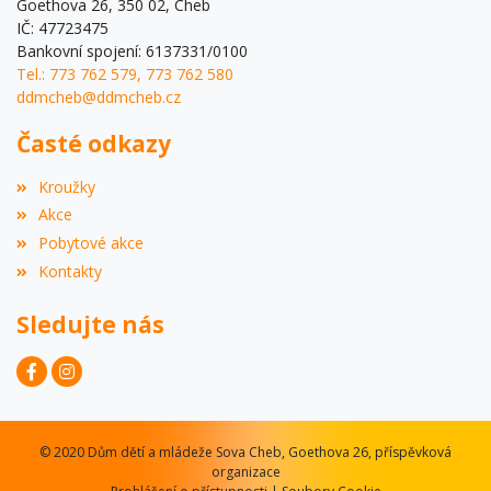
Goethova 26, 350 02, Cheb
IČ: 47723475
Bankovní spojení: 6137331/0100
Tel.: 773 762 579, 773 762 580
ddmcheb@ddmcheb.cz
Časté odkazy
Kroužky
Akce
Pobytové akce
Kontakty
Sledujte nás
© 2020 Dům dětí a mládeže Sova Cheb, Goethova 26, příspěvková
organizace