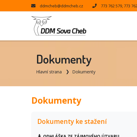
ddmcheb@ddmcheb.cz
773 762 579, 773 76
Dokumenty
Hlavní strana
Dokumenty
Dokumenty
Dokumenty ke stažení
ODHLÁŠKA ZE ZÁJMOVÉHO ÚTVARU