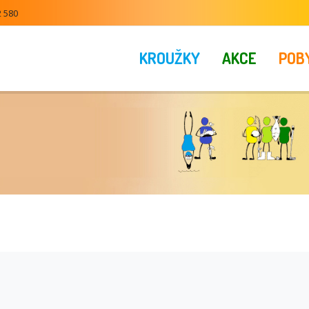
2 580
KROUŽKY
AKCE
POB